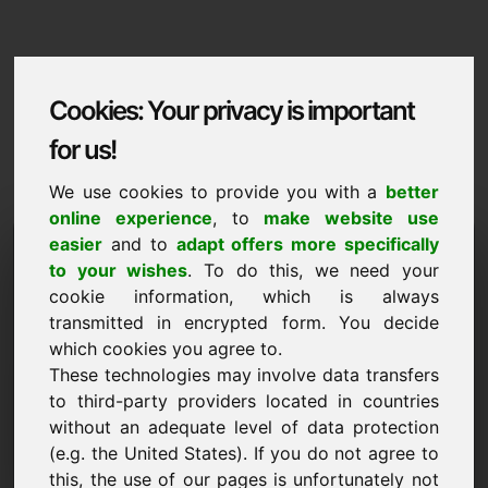
Cookies: Your privacy is important
for us!
We use cookies to provide you with a
better
online experience
, to
make website use
Domaininformation
easier
and to
adapt offers more specifically
to your wishes
. To do this, we need your
Domaininformation | Cestina
cookie information, which is always
transmitted in encrypted form. You decide
Zvyhodnena cena: 1.500,00 Euro (bez DPH)
which cookies you agree to.
These technologies may involve data transfers
NOVÉ
Atraktivní alternativy domén přímo na Find-Your-
to third-party providers located in countries
Domain.eu
without an adequate level of data protection
objevit ->
(e.g. the United States). If you do not agree to
this, the use of our pages is unfortunately not