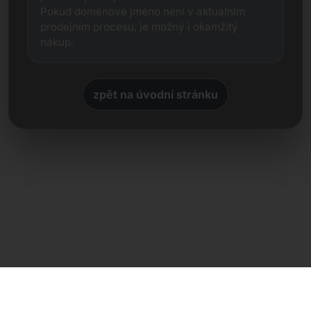
Pokud doménové jméno není v aktuálním
prodejním procesu, je možný i okamžitý
nákup.
zpět na úvodní stránku